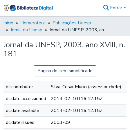
Entrar
Comunidades
&
Início
Hemeroteca
Publicações Unesp
Coleções
Jornal da Unesp
Jornal da UNESP, 2003, ano XVIII, n. 181
Tudo na
Biblioteca
Jornal da UNESP, 2003, ano XVIII, n.
Digital
181
Estatísticas
Página do item simplificado
dc.contributor
Silva, Cesar Mucio (assessor chefe)
dc.date.accessioned
2014-02-10T16:42:15Z
dc.date.available
2014-02-10T16:42:15Z
dc.date.issued
2003-09