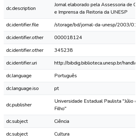
Jornal elaborado pela Assessoria de C
dc.description
e Imprensa da Reitoria da UNESP
dc.identifier.file
/storage/bd/jornal-da-unesp/2003/01
dc.identifier.other
000018124
dc.identifier.other
345238
dc.identifier.uri
http://bibdig.biblioteca.unesp.br/hand
dc.language
Português
dc.language.iso
pt
Universidade Estadual Paulista "Júlio 
dc.publisher
Filho"
dc.subject
Ciência
dc.subject
Cultura