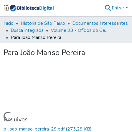
Entrar
Comunidades
&
Início
História de São Paulo
Documentos Interessantes
Coleções
Busca Integrada
Volume 93 - Ofícios do General D. Luiz em favor da praça do Iguatemi (1775)
Tudo na
Para João Manso Pereira
Biblioteca
Digital
Para João Manso Pereira
Estatísticas
Carregando...
Arquivos
p-joao-manso-pereira-29.pdf
(273,29 KB)