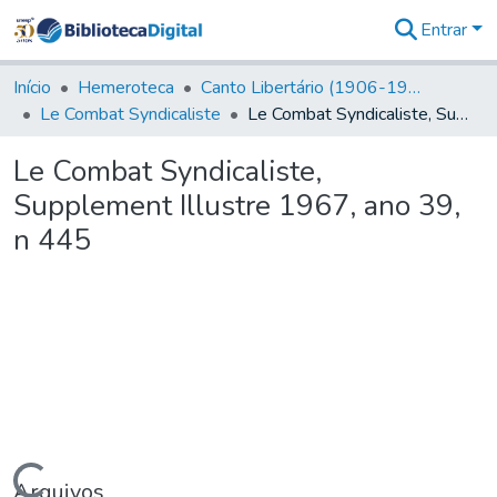
Entrar
Comunidades
&
Início
Hemeroteca
Canto Libertário (1906-1995)
Coleções
Le Combat Syndicaliste
Le Combat Syndicaliste, Supplement Illustre 1967, ano 39, n 445
Tudo na
Biblioteca
Le Combat Syndicaliste,
Digital
Supplement Illustre 1967, ano 39,
Estatísticas
n 445
Arquivos