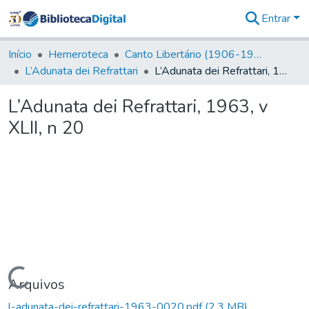
Entrar
Comunidades
&
Início
Hemeroteca
Canto Libertário (1906-1995)
Coleções
L’Adunata dei Refrattari
L’Adunata dei Refrattari, 1963, v XLII, n 20
Tudo na
Biblioteca
L’Adunata dei Refrattari, 1963, v
Digital
XLII, n 20
Estatísticas
Carregando...
Arquivos
l-adunata-dei-refrattari-1963-0020.pdf
(2,3 MB)