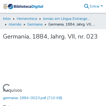
Entrar
Comunidades
&
Início
Hemeroteca
Jornais em Língua Estrangeira
Coleções
Alemão
Germania
Germania, 1884, Jahrg. VII, nr. 023
Tudo na
Biblioteca
Germania, 1884, Jahrg. VII, nr. 023
Digital
Estatísticas
Carregando...
Arquivos
germania-1884-0023.pdf
(710 KB)