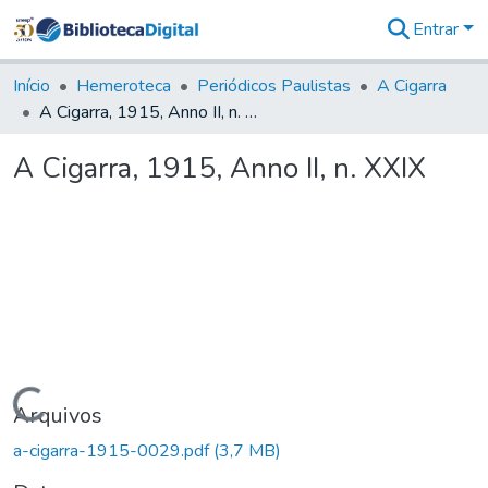
Entrar
Comunidades
&
Início
Hemeroteca
Periódicos Paulistas
A Cigarra
Coleções
A Cigarra, 1915, Anno II, n. XXIX
Tudo na
Biblioteca
A Cigarra, 1915, Anno II, n. XXIX
Digital
Estatísticas
Carregando...
Arquivos
a-cigarra-1915-0029.pdf
(3,7 MB)