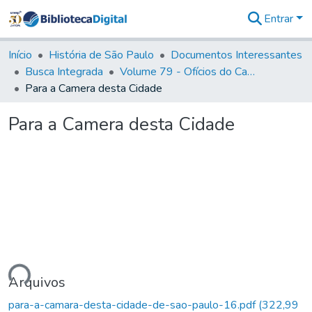
Entrar
Comunidades
&
Início
História de São Paulo
Documentos Interessantes
Coleções
Busca Integrada
Volume 79 - Ofícios do Capitão General Martim Lopes Lobo de Saldanha (1777)
Tudo na
Para a Camera desta Cidade
Biblioteca
Digital
Para a Camera desta Cidade
Estatísticas
ando...
Arquivos
para-a-camara-desta-cidade-de-sao-paulo-16.pdf
(322,99