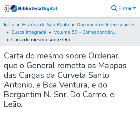
Entrar
Comunidades
&
Início
História de São Paulo
Documentos Interessantes
Coleções
Busca Integrada
Volume 89 - Correspondência do então Governador e Capitão General de São Paulo, Antonio Manoel de Mello Castro (1797-1802)
Tudo na
Carta do mesmo sobre Ordenar, que o General remetta os Mappas das Cargas da Curveta Santo Antonio, e Boa Ventura, e do Bergantim N. Snr. Do Carmo, e Leão.
Biblioteca
Digital
Carta do mesmo sobre Ordenar,
Estatísticas
que o General remetta os Mappas
das Cargas da Curveta Santo
Antonio, e Boa Ventura, e do
Bergantim N. Snr. Do Carmo, e
Leão.