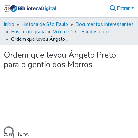
Entrar
Comunidades
&
Início
História de São Paulo
Documentos Interessantes
Coleções
Busca Integrada
Volume 13 - Bandos e portarias de Rodrigo Cesar de Menezes
Tudo na
Ordem que levou Ângelo Preto para o gentio dos Morros
Biblioteca
Digital
Ordem que levou Ângelo Preto
Estatísticas
para o gentio dos Morros
ando...
Arquivos