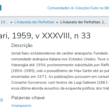
Comunidades & Coleções
Tudo na Bib
Canto Libertário (1906-1995)
L’Adunata dei Refrattari
L’Adunata dei Refrattari, 1959, v XXXVIII, n 33
ri, 1959, v XXXVIII, n 33
Descrição
Jornal ítalo-estadunidense de caráter anarquista. Fundad
comunidade anárquica italiana nos Estados Unidos. Teve 
Maraviglia até 1954, posteriormente substituído por Raff
(1894-1985), sob o pseudônimo de Max Sartin até as pu
encerradas em 1971. As publicações possuem em comum
Cronache Sovversive, com textos de Luigi Galleani (1861
essa última aborda assuntos da esquerda política, dos tra
Palavras-chave
B)
Anarquismo