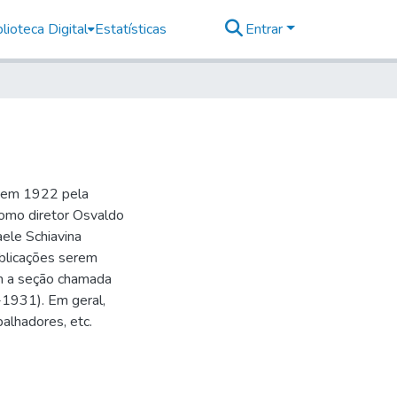
lioteca Digital
Estatísticas
Entrar
o em 1922 pela
como diretor Osvaldo
aele Schiavina
blicações serem
 a seção chamada
-1931). Em geral,
balhadores, etc.