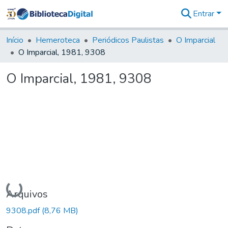
Entrar
Comunidades
&
Início
Hemeroteca
Periódicos Paulistas
O Imparcial
Coleções
O Imparcial, 1981, 9308
Tudo na
Biblioteca
O Imparcial, 1981, 9308
Digital
Estatísticas
Carregando...
Arquivos
9308.pdf
(8,76 MB)