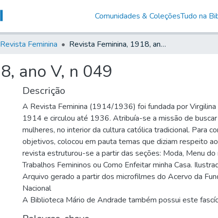
Comunidades & Coleções
Tudo na Bib
Revista Feminina
Revista Feminina, 1918, ano V, n 049
8, ano V, n 049
Descrição
A Revista Feminina (1914/1936) foi fundada por Virgilin
1914 e circulou até 1936. Atribuía-se a missão de busca
mulheres, no interior da cultura católica tradicional. Para 
objetivos, colocou em pauta temas que diziam respeito ao
revista estruturou-se a partir das seções: Moda, Menu do
Trabalhos Femininos ou Como Enfeitar minha Casa. Ilustrad
Arquivo gerado a partir dos microfilmes do Acervo da Fun
Nacional
A Biblioteca Mário de Andrade também possui este fascí