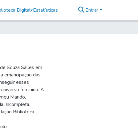
lioteca Digital
Estatísticas
Entrar
a de Souza Salles em
r a emancipação das
conseguir esses
 universo feminino. A
 meu Marido,
a. Incompleta.
dação Biblioteca
culo