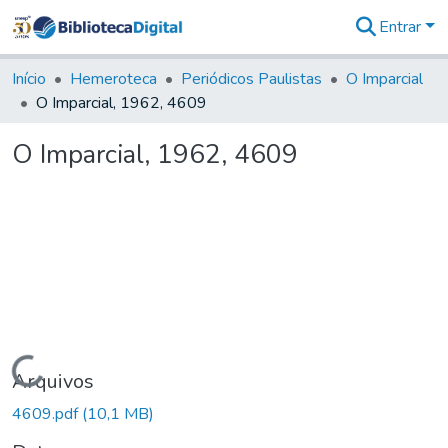
Entrar
Comunidades
&
Início
Hemeroteca
Periódicos Paulistas
O Imparcial
Coleções
O Imparcial, 1962, 4609
Tudo na
Biblioteca
O Imparcial, 1962, 4609
Digital
Estatísticas
Carregando...
Arquivos
4609.pdf
(10,1 MB)