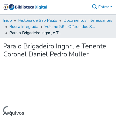
Entrar
Comunidades
&
Início
História de São Paulo
Documentos Interessantes
Coleções
Busca Integrada
Volume 88 - Ofícios dos Senhores Governadores Interinos da Capitania de São Paulo (1817- 1819)
Tudo na
Para o Brigadeiro Ingnr., e Tenente Coronel Daniel Pedro Muller
Biblioteca
Digital
Para o Brigadeiro Ingnr., e Tenente
Estatísticas
Coronel Daniel Pedro Muller
Carregando...
Arquivos