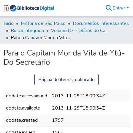
Entrar
Comunidades
&
Início
História de São Paulo
Documentos Interessantes
Coleções
Busca Integrada
Volume 87 - Ofícios do Capitão General Antonio Manoel de Melo Castro e Mendonça (1797- 1801)
Tudo na
Para o Capitam Mor da Vila de Ytú- Do Secretário
Biblioteca
Digital
Para o Capitam Mor da Vila de Ytú-
Estatísticas
Do Secretário
Página do item simplificado
dc.date.accessioned
2013-11-29T18:00:34Z
dc.date.available
2013-11-29T18:00:34Z
dc.date.created
1797
dc.date.issued
1963