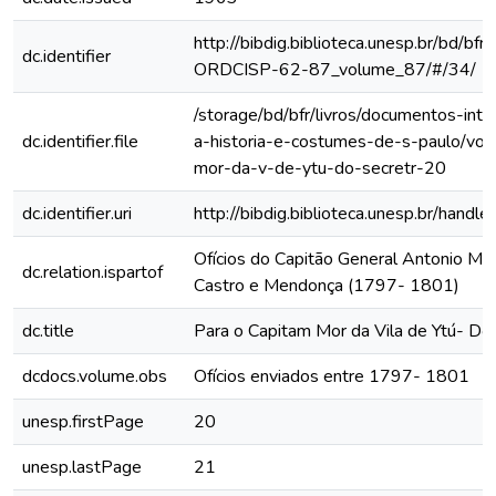
http://bibdig.biblioteca.unesp.br/bd/bf
dc.identifier
ORDCISP-62-87_volume_87/#/34/
/storage/bd/bfr/livros/documentos-int
dc.identifier.file
a-historia-e-costumes-de-s-paulo/vol
mor-da-v-de-ytu-do-secretr-20
dc.identifier.uri
http://bibdig.biblioteca.unesp.br/hand
Ofícios do Capitão General Antonio Ma
dc.relation.ispartof
Castro e Mendonça (1797- 1801)
dc.title
Para o Capitam Mor da Vila de Ytú- Do 
dcdocs.volume.obs
Ofícios enviados entre 1797- 1801
unesp.firstPage
20
unesp.lastPage
21