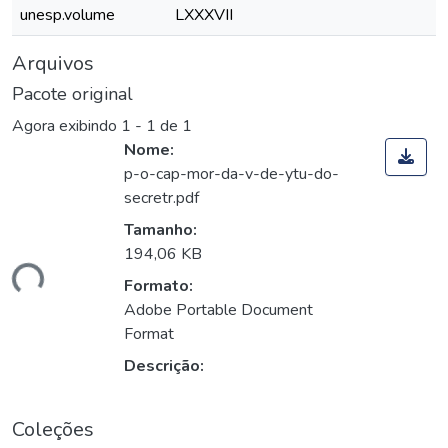
unesp.volume
LXXXVII
Arquivos
Pacote original
Agora exibindo
1 - 1 de 1
Nome:
p-o-cap-mor-da-v-de-ytu-do-
secretr.pdf
Tamanho:
194,06 KB
ando...
Formato:
Adobe Portable Document
Format
Descrição:
Coleções