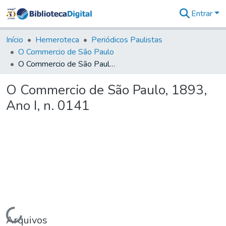
Entrar
Comunidades
&
Início
Hemeroteca
Periódicos Paulistas
Coleções
O Commercio de São Paulo
Tudo na
O Commercio de São Paulo, 1893, Ano I, n. 0141
Biblioteca
Digital
O Commercio de São Paulo, 1893,
Estatísticas
Ano I, n. 0141
Carregando...
Arquivos