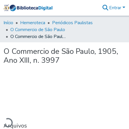
Entrar
Comunidades
&
Início
Hemeroteca
Periódicos Paulistas
Coleções
O Commercio de São Paulo
Tudo na
O Commercio de São Paulo, 1905, Ano XIII, n. 3997
Biblioteca
Digital
O Commercio de São Paulo, 1905,
Estatísticas
Ano XIII, n. 3997
rregando...
Arquivos