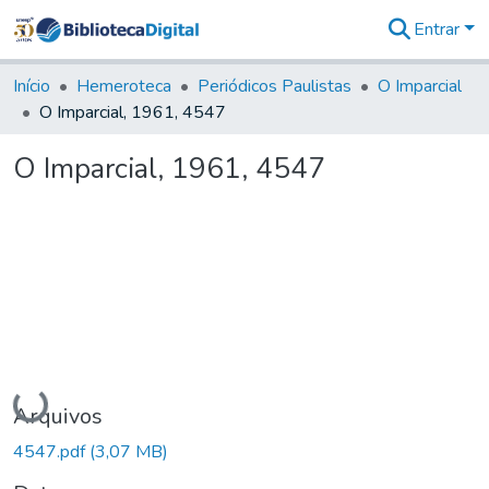
Entrar
Comunidades
&
Início
Hemeroteca
Periódicos Paulistas
O Imparcial
Coleções
O Imparcial, 1961, 4547
Tudo na
Biblioteca
O Imparcial, 1961, 4547
Digital
Estatísticas
Carregando...
Arquivos
4547.pdf
(3,07 MB)