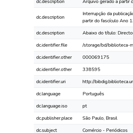
dc.description
Arquivo gerado a partir 
Interrupção da publicaçã
dc.description
partir do fascículo Ano
dc.description
Abaixo do título: Directo
dc.identifier.file
/storage/bd/biblioteca
dc.identifier.other
000069175
dc.identifier.other
338595
dc.identifier.uri
http://bibdig.biblioteca
dc.language
Português
dc.language.iso
pt
dc.publisher.place
São Paulo, Brasil
dc.subject
Comércio - Periódicos