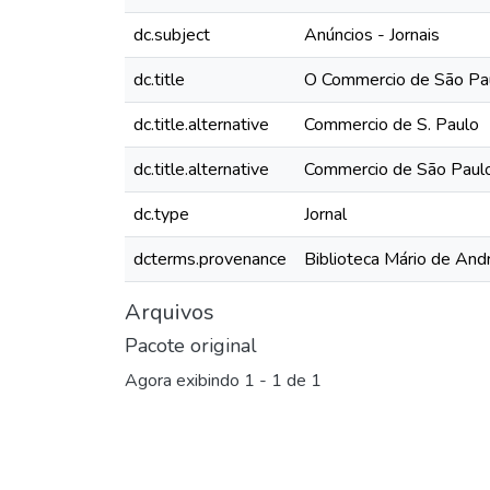
dc.subject
Anúncios - Jornais
dc.title
O Commercio de São Pau
dc.title.alternative
Commercio de S. Paulo
dc.title.alternative
Commercio de São Paul
dc.type
Jornal
dcterms.provenance
Biblioteca Mário de And
Arquivos
Pacote original
Agora exibindo
1 - 1 de 1