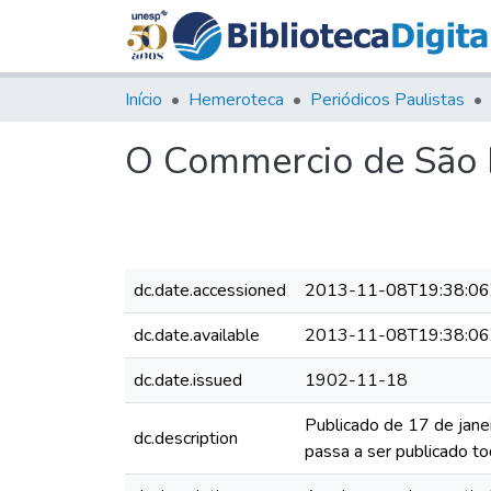
Início
Hemeroteca
Periódicos Paulistas
O Commercio de São P
dc.date.accessioned
2013-11-08T19:38:06
dc.date.available
2013-11-08T19:38:06
dc.date.issued
1902-11-18
Publicado de 17 de jane
dc.description
passa a ser publicado to