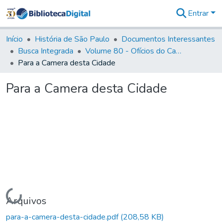
Entrar
Comunidades
&
Início
História de São Paulo
Documentos Interessantes
Coleções
Busca Integrada
Volume 80 - Ofícios do Capitão General Martim Lopes Lobo de Saldanha (1777-1780)
Tudo na
Para a Camera desta Cidade
Biblioteca
Digital
Para a Camera desta Cidade
Estatísticas
Carregando...
Arquivos
para-a-camera-desta-cidade.pdf
(208,58 KB)