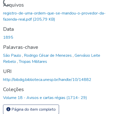
Carregando...
Arquivos
registro-de-uma-ordem-que-se-mandou-o-provedor-da-
fazenda-real.pdf
(205,79 KB)
Data
1895
Palavras-chave
São Paulo
,
Rodrigo César de Menezes
,
Gervásio Leite
Rebelo
,
Tropas Militares
URI
http://bibdig.biblioteca.unesp.br/handle/10/14882
Coleções
Volume 18 - Avisos e cartas régias (1714- 29)
Página do item completo