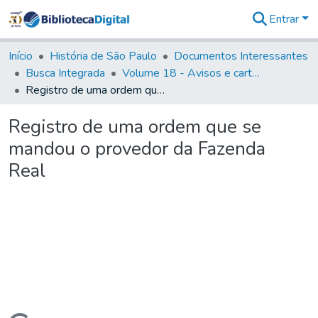
Entrar
Comunidades
&
Início
História de São Paulo
Documentos Interessantes
Coleções
Busca Integrada
Volume 18 - Avisos e cartas régias (1714- 29)
Tudo na
Registro de uma ordem que se mandou o provedor da Fazenda Real
Biblioteca
Digital
Registro de uma ordem que se
Estatísticas
mandou o provedor da Fazenda
Real