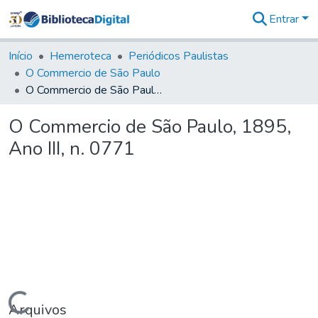
Entrar
Comunidades
&
Início
Hemeroteca
Periódicos Paulistas
Coleções
O Commercio de São Paulo
Tudo na
O Commercio de São Paulo, 1895, Ano III, n. 0771
Biblioteca
Digital
O Commercio de São Paulo, 1895,
Estatísticas
Ano III, n. 0771
Carregando...
Arquivos