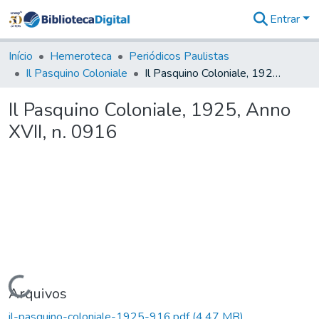
Entrar
Comunidades
&
Início
Hemeroteca
Periódicos Paulistas
Coleções
Il Pasquino Coloniale
Il Pasquino Coloniale, 1925, Anno XVII, n. 0916
Tudo na
Biblioteca
Il Pasquino Coloniale, 1925, Anno
Digital
XVII, n. 0916
Estatísticas
Carregando...
Arquivos
il-pasquino-coloniale-1925-916.pdf
(4,47 MB)