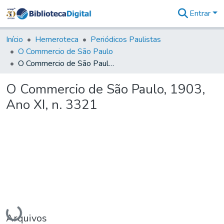
Entrar
Comunidades
&
Início
Hemeroteca
Periódicos Paulistas
Coleções
O Commercio de São Paulo
Tudo na
O Commercio de São Paulo, 1903, Ano XI, n. 3321
Biblioteca
Digital
O Commercio de São Paulo, 1903,
Estatísticas
Ano XI, n. 3321
Carregando...
Arquivos