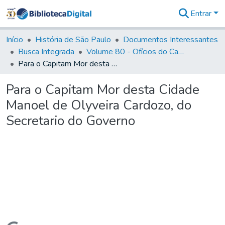
Entrar
Comunidades
&
Início
História de São Paulo
Documentos Interessantes
Coleções
Busca Integrada
Volume 80 - Ofícios do Capitão General Martim Lopes Lobo de Saldanha (1777-1780)
Tudo na
Para o Capitam Mor desta Cidade Manoel de Olyveira Cardozo, do Secretario do Governo
Biblioteca
Digital
Para o Capitam Mor desta Cidade
Estatísticas
Manoel de Olyveira Cardozo, do
Secretario do Governo