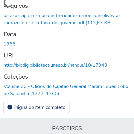
Carregando...
Arquivos
para-o-capitam-mor-desta-cidade-manoel-de-oliveyra-
cardozo-do-secretario-do-governo.pdf
(113,67 KB)
Data
1955
URI
http://bibdig.biblioteca.unesp.br/handle/10/17943
Coleções
Volume 80 - Ofícios do Capitão General Martim Lopes Lobo
de Saldanha (1777-1780)
Página do item completo
PARCEIROS