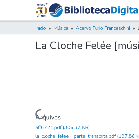
Início
Música
Acervo Furio Franceschini
La Cloche Felée [mús
Carregando...
Arquivos
aff6721.pdf
(306,37 KB)
la_cloche_felee__parte_transcrita.pdf
(197,86 