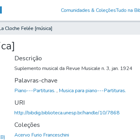
Comunidades & Coleções
Tudo na Bib
La Cloche Felée [música]
ica]
Descrição
Suplemento musical da Revue Musicale n. 3, jan. 1924
Palavras-chave
Piano---Partituras.
,
Musica para piano---Partituras.
URI
http://bibdig.biblioteca.unesp.br/handle/10/7868
Coleções
Acervo Furio Franceschini
KB)