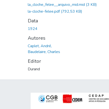
la_cloche_felee__arquivo_mid.mid
(3 KB)
la-cloche-felee.pdf
(792,53 KB)
Data
1924
Autores
Caplet, André,
Baudelaire, Charles
Editor
Durand