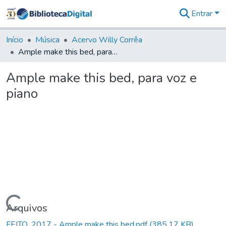
Entrar
Comunidades
&
Início
Música
Acervo Willy Corrêa
Coleções
Ample make this bed, para voz e piano
Tudo na
Biblioteca
Ample make this bed, para voz e
Digital
piano
Estatísticas
Carregando...
Arquivos
FEITO_2017 - Ample make this bed.pdf
(385,17 KB)