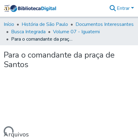
Entrar
Comunidades
&
Início
História de São Paulo
Documentos Interessantes
Coleções
Busca Integrada
Volume 07 - Iguatemi
Tudo na
Para o comandante da praça de Santos
Biblioteca
Digital
Para o comandante da praça de
Estatísticas
Santos
Arquivos