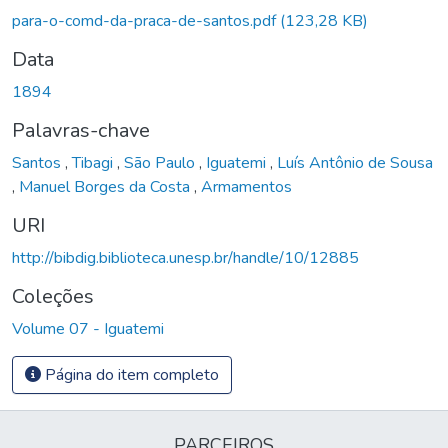
Carregando...
para-o-comd-da-praca-de-santos.pdf
(123,28 KB)
Data
1894
Palavras-chave
Santos
,
Tibagi
,
São Paulo
,
Iguatemi
,
Luís Antônio de Sousa
,
Manuel Borges da Costa
,
Armamentos
URI
http://bibdig.biblioteca.unesp.br/handle/10/12885
Coleções
Volume 07 - Iguatemi
Página do item completo
PARCEIROS