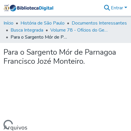
Entrar
Comunidades
&
Início
História de São Paulo
Documentos Interessantes
Coleções
Busca Integrada
Volume 78 - Ofícios do General Martim Lopes Lobo de Saldanha (1777)
Tudo na
Para o Sargento Mór de Parnagoa Francisco Jozé Monteiro.
Biblioteca
Digital
Para o Sargento Mór de Parnagoa
Estatísticas
Francisco Jozé Monteiro.
Arquivos