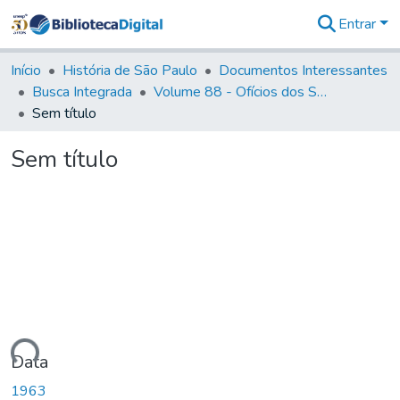
Entrar
Comunidades
&
Início
História de São Paulo
Documentos Interessantes
Coleções
Busca Integrada
Volume 88 - Ofícios dos Senhores Governadores Interinos da Capitania de São Paulo (1817- 1819)
Tudo na
Sem título
Biblioteca
Digital
Sem título
Estatísticas
egando...
Data
1963