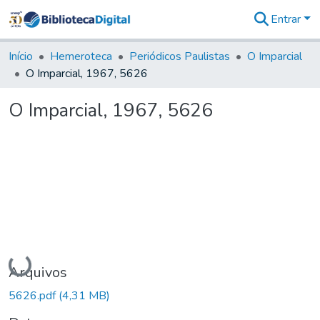
Entrar
Comunidades
&
Início
Hemeroteca
Periódicos Paulistas
O Imparcial
Coleções
O Imparcial, 1967, 5626
Tudo na
Biblioteca
O Imparcial, 1967, 5626
Digital
Estatísticas
Carregando...
Arquivos
5626.pdf
(4,31 MB)