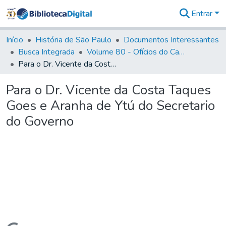
Entrar
Comunidades
&
Início
História de São Paulo
Documentos Interessantes
Coleções
Busca Integrada
Volume 80 - Ofícios do Capitão General Martim Lopes Lobo de Saldanha (1777-1780)
Tudo na
Para o Dr. Vicente da Costa Taques Goes e Aranha de Ytú do Secretario do Governo
Biblioteca
Digital
Para o Dr. Vicente da Costa Taques
Estatísticas
Goes e Aranha de Ytú do Secretario
do Governo