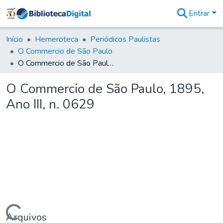
Entrar
Comunidades
&
Início
Hemeroteca
Periódicos Paulistas
Coleções
O Commercio de São Paulo
Tudo na
O Commercio de São Paulo, 1895, Ano III, n. 0629
Biblioteca
Digital
O Commercio de São Paulo, 1895,
Estatísticas
Ano III, n. 0629
Arquivos