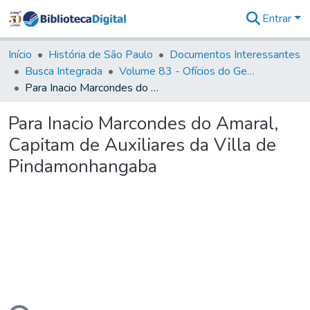
Entrar
Comunidades
&
Início
História de São Paulo
Documentos Interessantes
Coleções
Busca Integrada
Volume 83 - Ofícios do General Martim Lopes Lobo de Saldanha (Governador da Capitania): 1780- 1782
Tudo na
Para Inacio Marcondes do Amaral, Capitam de Auxiliares da Villa de Pindamonhangaba
Biblioteca
Digital
Para Inacio Marcondes do Amaral,
Estatísticas
Capitam de Auxiliares da Villa de
Pindamonhangaba