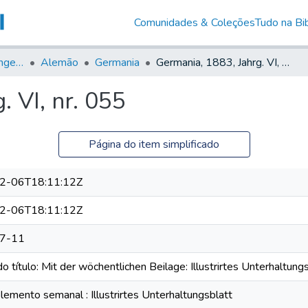
Comunidades & Coleções
Tudo na Bib
Jornais em Língua Estrangeira
Alemão
Germania
Germania, 1883, Jahrg. VI, nr. 055
. VI, nr. 055
Página do item simplificado
2-06T18:11:12Z
2-06T18:11:12Z
7-11
o título: Mit der wöchentlichen Beilage: Illustrirtes Unterhaltung
emento semanal : Illustrirtes Unterhaltungsblatt