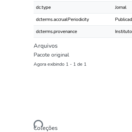
dc.type
Jornal
dcterms.accrualPeriodicity
Publica
dcterms.provenance
Institut
Arquivos
Pacote original
Agora exibindo
1 - 1 de 1
Carregando...
Coleções