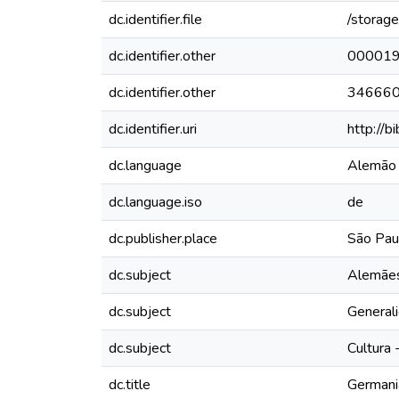
dc.identifier.file
/storag
dc.identifier.other
00001
dc.identifier.other
34666
dc.identifier.uri
http://b
dc.language
Alemão
dc.language.iso
de
dc.publisher.place
São Paul
dc.subject
Alemães 
dc.subject
Generali
dc.subject
Cultura 
dc.title
Germania