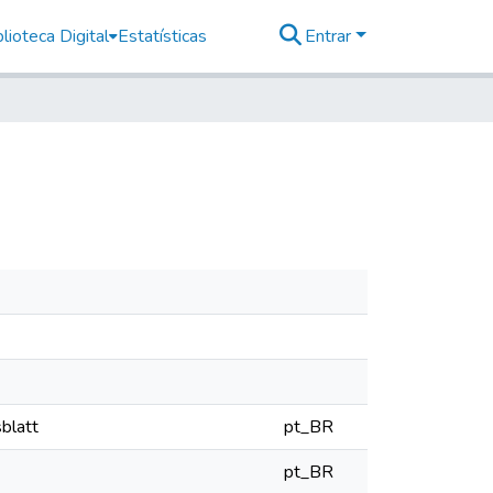
lioteca Digital
Estatísticas
Entrar
sblatt
pt_BR
pt_BR