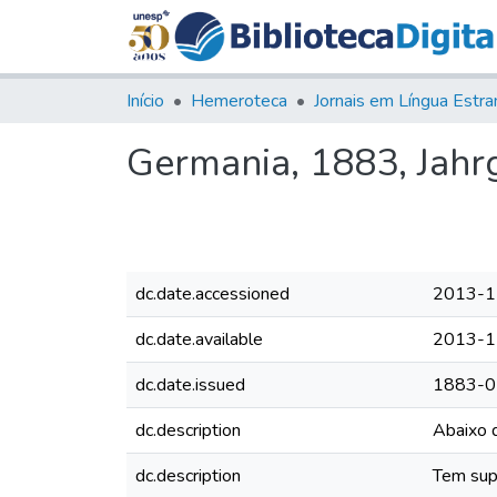
Início
Hemeroteca
Germania, 1883, Jahrg
dc.date.accessioned
2013-1
dc.date.available
2013-1
dc.date.issued
1883-0
dc.description
Abaixo d
dc.description
Tem supl