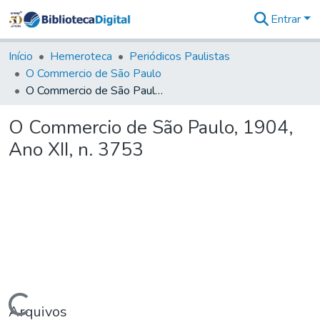
Entrar
Comunidades
&
Início
Hemeroteca
Periódicos Paulistas
Coleções
O Commercio de São Paulo
Tudo na
O Commercio de São Paulo, 1904, Ano XII, n. 3753
Biblioteca
Digital
O Commercio de São Paulo, 1904,
Estatísticas
Ano XII, n. 3753
Arquivos