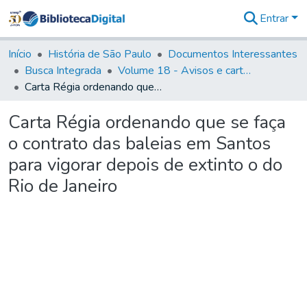
Entrar
Comunidades
&
Início
História de São Paulo
Documentos Interessantes
Coleções
Busca Integrada
Volume 18 - Avisos e cartas régias (1714- 29)
Tudo na
Carta Régia ordenando que se faça o contrato das baleias em Santos para vigorar depois de extinto o do Rio de Janeiro
Biblioteca
Digital
Carta Régia ordenando que se faça
Estatísticas
o contrato das baleias em Santos
para vigorar depois de extinto o do
Rio de Janeiro