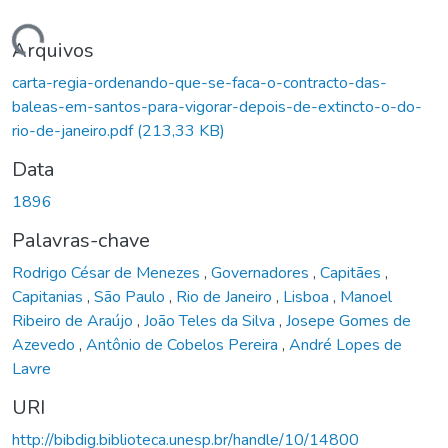
Carregando...
Arquivos
carta-regia-ordenando-que-se-faca-o-contracto-das-
baleas-em-santos-para-vigorar-depois-de-extincto-o-do-
rio-de-janeiro.pdf
(213,33 KB)
Data
1896
Palavras-chave
Rodrigo César de Menezes
,
Governadores
,
Capitães
,
Capitanias
,
São Paulo
,
Rio de Janeiro
,
Lisboa
,
Manoel
Ribeiro de Araújo
,
João Teles da Silva
,
Josepe Gomes de
Azevedo
,
Antônio de Cobelos Pereira
,
André Lopes de
Lavre
URI
http://bibdig.biblioteca.unesp.br/handle/10/14800