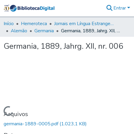
Entrar
Comunidades
&
Início
Hemeroteca
Jornais em Língua Estrangeira
Coleções
Alemão
Germania
Germania, 1889, Jahrg. XII, nr. 006
Tudo na
Biblioteca
Germania, 1889, Jahrg. XII, nr. 006
Digital
Estatísticas
Carregando...
Arquivos
germania-1889-0005.pdf
(1.023,1 KB)