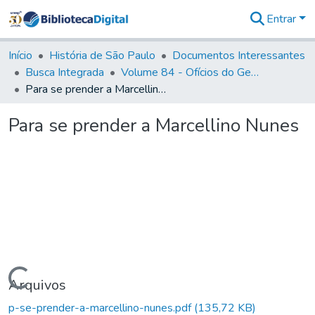
Entrar
Comunidades
&
Início
História de São Paulo
Documentos Interessantes
Coleções
Busca Integrada
Volume 84 - Ofícios do General Martins Lopes de Saldanha (Governador da Capitania): 1782- 1786
Tudo na
Para se prender a Marcellino Nunes
Biblioteca
Digital
Para se prender a Marcellino Nunes
Estatísticas
Carregando...
Arquivos
p-se-prender-a-marcellino-nunes.pdf
(135,72 KB)