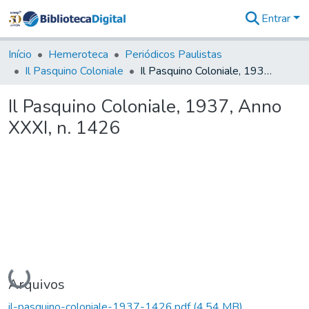
Entrar
Comunidades
&
Início
Hemeroteca
Periódicos Paulistas
Coleções
Il Pasquino Coloniale
Il Pasquino Coloniale, 1937, Anno XXXI, n. 1426
Tudo na
Biblioteca
Il Pasquino Coloniale, 1937, Anno
Digital
XXXI, n. 1426
Estatísticas
Carregando...
Arquivos
il-pasquino-coloniale-1937-1426.pdf
(4,54 MB)