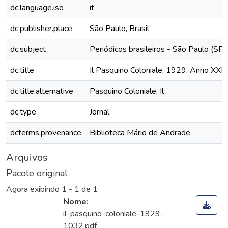
dc.language.iso
it
dc.publisher.place
São Paulo, Brasil
dc.subject
Periódicos brasileiros - São Paulo (SP)
dc.title
Il Pasquino Coloniale, 1929, Anno XXI,
dc.title.alternative
Pasquino Coloniale, Il
dc.type
Jornal
dcterms.provenance
Biblioteca Mário de Andrade
Arquivos
Pacote original
Agora exibindo
1 - 1 de 1
Nome:
il-pasquino-coloniale-1929-
1032.pdf