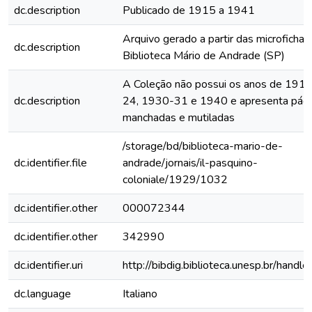
dc.description
Publicado de 1915 a 1941
Arquivo gerado a partir das microfichas
dc.description
Biblioteca Mário de Andrade (SP)
A Coleção não possui os anos de 191
dc.description
24, 1930-31 e 1940 e apresenta pági
manchadas e mutiladas
/storage/bd/biblioteca-mario-de-
dc.identifier.file
andrade/jornais/il-pasquino-
coloniale/1929/1032
dc.identifier.other
000072344
dc.identifier.other
342990
dc.identifier.uri
http://bibdig.biblioteca.unesp.br/handl
dc.language
Italiano