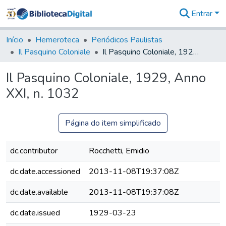
Entrar
Comunidades
&
Início
Hemeroteca
Periódicos Paulistas
Coleções
Il Pasquino Coloniale
Il Pasquino Coloniale, 1929, Anno XXI, n. 1032
Tudo na
Biblioteca
Il Pasquino Coloniale, 1929, Anno
Digital
XXI, n. 1032
Estatísticas
Página do item simplificado
dc.contributor
Rocchetti, Emidio
dc.date.accessioned
2013-11-08T19:37:08Z
dc.date.available
2013-11-08T19:37:08Z
dc.date.issued
1929-03-23