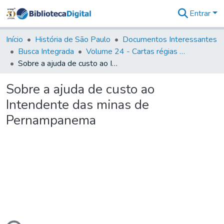
Entrar
Comunidades
&
Início
História de São Paulo
Documentos Interessantes
Coleções
Busca Integrada
Volume 24 - Cartas régias e provisões (1730- 1738)
Tudo na
Sobre a ajuda de custo ao Intendente das minas de Pernampanema
Biblioteca
Digital
Sobre a ajuda de custo ao
Estatísticas
Intendente das minas de
Pernampanema