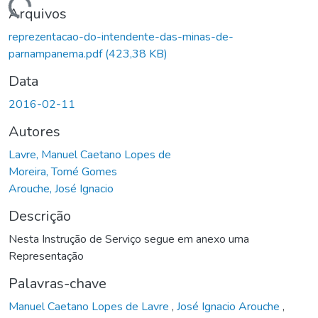
Carregando...
Arquivos
reprezentacao-do-intendente-das-minas-de-
parnampanema.pdf
(423,38 KB)
Data
2016-02-11
Autores
Lavre, Manuel Caetano Lopes de
Moreira, Tomé Gomes
Arouche, José Ignacio
Descrição
Nesta Instrução de Serviço segue em anexo uma
Representação
Palavras-chave
Manuel Caetano Lopes de Lavre
,
José Ignacio Arouche
,