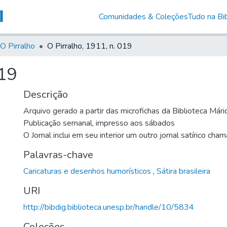
Comunidades & Coleções
Tudo na Bib
O Pirralho
O Pirralho, 1911, n. 019
019
Descrição
Arquivo gerado a partir das microfichas da Biblioteca Már
Publicação semanal, impresso aos sábados
O Jornal inclui em seu interior um outro jornal satírico cha
Palavras-chave
Caricaturas e desenhos humorísticos
,
Sátira brasileira
URI
http://bibdig.biblioteca.unesp.br/handle/10/5834
Coleções