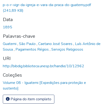
p-o-r-vigr-da-igreja-e-vara-da-praca-do-guatemy.pdf
(241,89 KB)
Data
1895
Palavras-chave
Guatemi
,
São Paulo
,
Caetano José Soares
,
Luís Antônio de
Sousa
,
Pagamentos Régios
,
Serviços Religiosos
URI
http://bibdig.biblioteca.unesp.br/handle/10/12962
Coleções
Volume 08 - Iguatemi [Expedições para proteção e
sustento]
Página do item completo