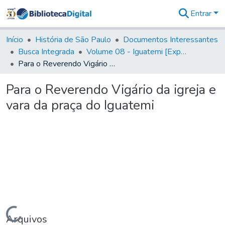
Entrar
Comunidades
&
Início
História de São Paulo
Documentos Interessantes
Coleções
Busca Integrada
Volume 08 - Iguatemi [Expedições para proteção e sustento]
Tudo na
Para o Reverendo Vigário da igreja e vara da praça do Iguatemi
Biblioteca
Digital
Para o Reverendo Vigário da igreja e
Estatísticas
vara da praça do Iguatemi
Carregando...
Arquivos