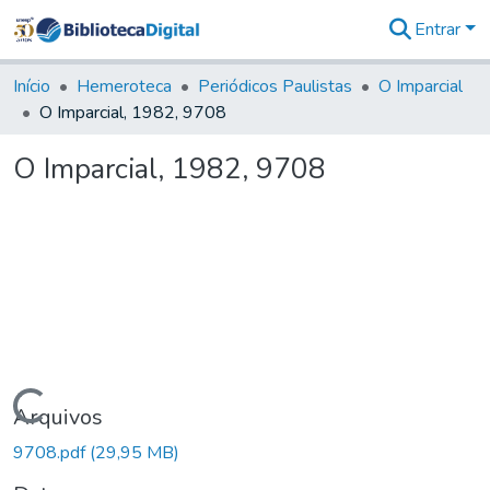
Entrar
Comunidades
&
Início
Hemeroteca
Periódicos Paulistas
O Imparcial
Coleções
O Imparcial, 1982, 9708
Tudo na
Biblioteca
O Imparcial, 1982, 9708
Digital
Estatísticas
Carregando...
Arquivos
9708.pdf
(29,95 MB)