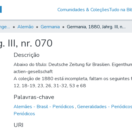
Comunidades & Coleções
Tudo na Bib
Jornais em Língua Estrangeira
Alemão
Germania
Germania, 1880, Jahrg. III, nr. 070
 III, nr. 070
Descrição
Abaixo do título: Deutsche Zeitung für Brasilien. Eigenth
actien-gesellschaft
A coleção de 1880 está incompleta, faltam os seguintes fa
12, 18-19, 23, 26, 31-32, 53 e 68
Palavras-chave
Alemães - Brasil - Periódicos
,
Generalidades - Periódico
Periódicos
URI