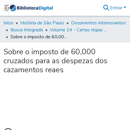
Entrar
Comunidades
&
Início
História de São Paulo
Documentos Interessantes
Coleções
Busca Integrada
Volume 24 - Cartas régias e provisões (1730- 1738)
Tudo na
Sobre o imposto de 60,000 cruzados para as despezas dos cazamentos reaes
Biblioteca
Digital
Sobre o imposto de 60,000
Estatísticas
cruzados para as despezas dos
cazamentos reaes