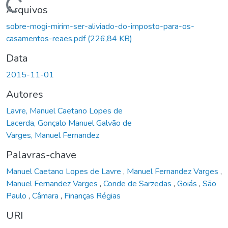
Carregando...
Arquivos
sobre-mogi-mirim-ser-aliviado-do-imposto-para-os-
casamentos-reaes.pdf
(226,84 KB)
Data
2015-11-01
Autores
Lavre, Manuel Caetano Lopes de
Lacerda, Gonçalo Manuel Galvão de
Varges, Manuel Fernandez
Palavras-chave
Manuel Caetano Lopes de Lavre
,
Manuel Fernandez Varges
,
Manuel Fernandez Varges
,
Conde de Sarzedas
,
Goiás
,
São
Paulo
,
Câmara
,
Finanças Régias
URI