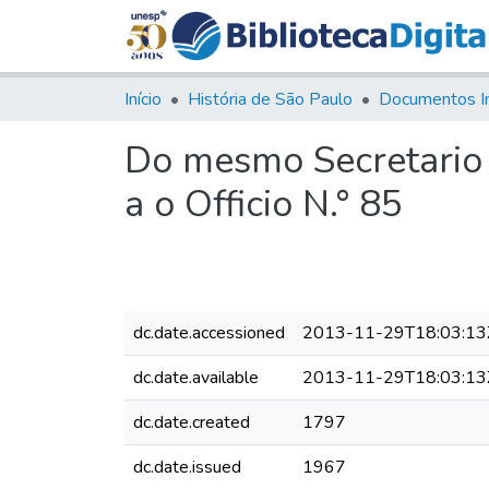
Início
História de São Paulo
Documentos I
Do mesmo Secretario 
a o Officio N.° 85
dc.date.accessioned
2013-11-29T18:03:13
dc.date.available
2013-11-29T18:03:13
dc.date.created
1797
dc.date.issued
1967