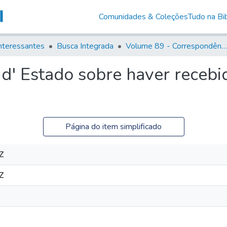
Comunidades & Coleções
Tudo na Bib
nteressantes
Busca Integrada
Volume 89 - Correspondência do então Governador e Capitão General de São Paulo, Antonio Manoel de Mello Castro (1797-1802)
d' Estado sobre haver recebi
Página do item simplificado
Z
Z