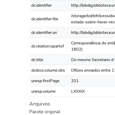
dc.identifier
http://bibdig.bibliote
/storage/bd/bfr/livros
dc.identifier.file
estado-sobre-haver-rec
dc.identifier.uri
http://bibdig.biblioteca
Correspondência do ent
dc.relation.ispartof
1802)
dc.title
Do mesmo Secretario d' 
dcdocs.volume.obs
Ofícios enviados entre
unesp.firstPage
201
unesp.volume
LXXXIX
Arquivos
Pacote original