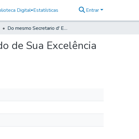
lioteca Digital
Estatísticas
Entrar
Do mesmo Secretario d' Estado sobre haver recebido de Sua Excelência a o Officio N.° 85
do de Sua Excelência