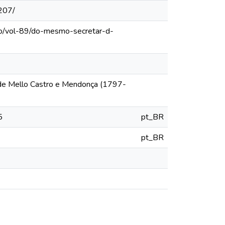
207/
ulo/vol-89/do-mesmo-secretar-d-
 de Mello Castro e Mendonça (1797-
5
pt_BR
pt_BR