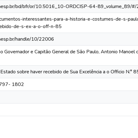
ca.unesp.br/bd/bfr/or/10.5016_10-ORDCISP-64-89_volume_89/#/
/documentos-interessantes-para-a-historia-e-costumes-de-s-pa
ebido-de-s-ex-a-o-off-n-85
.unesp.br/handle/10/22006
ão Governador e Capitão General de São Paulo, Antonio Manoel
Estado sobre haver recebido de Sua Excelência a o Officio N.° 8
 1797- 1802