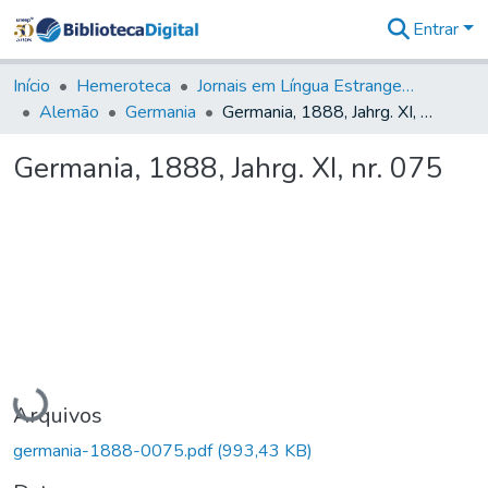
Entrar
Comunidades
&
Início
Hemeroteca
Jornais em Língua Estrangeira
Coleções
Alemão
Germania
Germania, 1888, Jahrg. XI, nr. 075
Tudo na
Biblioteca
Germania, 1888, Jahrg. XI, nr. 075
Digital
Estatísticas
Carregando...
Arquivos
germania-1888-0075.pdf
(993,43 KB)