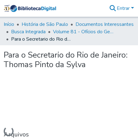
Entrar
Comunidades
&
Início
História de São Paulo
Documentos Interessantes
Coleções
Busca Integrada
Volume 81 - Ofícios do General Martim Lopes de Saldanha (Governador da Capitania)
Tudo na
Para o Secretario do Rio de Janeiro: Thomas Pinto da Sylva
Biblioteca
Digital
Para o Secretario do Rio de Janeiro:
Estatísticas
Thomas Pinto da Sylva
Carregando...
Arquivos